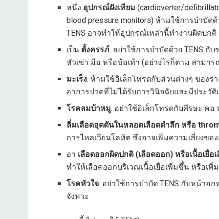
หนึ่ง
อุปกรณ์ฝังเทียม
(cardioverter/defibrillat
blood pressure monitors) ห้ามใช้การบำบัดด้ว
TENS อาจทำให้อุปกรณ์เหล่านี้ทำงานผิดปกติ
เป็น
ตั้งครรภ์
. อย่าใช้การบำบัดด้วย TENS กับช่
หัวเข่า มือ หรือข้อเท้า (อย่างไรก็ตาม สามา
มะเร็ง
. ห้ามใช้อิเล็กโทรดกับส่วนต่างๆ ของร่
อาการปวดที่ไม่ได้รับการวินิจฉัยและมีประวัติเ
โรคลมบ้าหมู
. อย่าใช้อิเล็กโทรดกับศีรษะ ค
ลิ่มเลือดอุดตันในหลอดเลือดดำลึก
หรือ throm
การไหลเวียนโลหิต ซึ่งอาจเพิ่มความเสี่ยงขอ
อา
เลือดออกผิดปกติ (เลือดออก) หรือเนื้อเยื่
ทำให้เลือดออกบริเวณเนื้อเยื่อเพิ่มขึ้น หรือเพ
โรคหัวใจ
. อย่าใช้การบำบัด TENS กับหน้าอก
จังหวะ