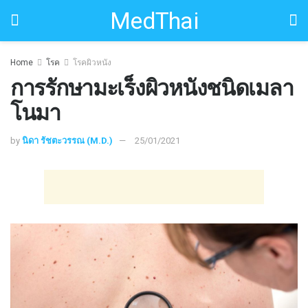
MedThai
Home
โรค
โรคผิวหนัง
การรักษามะเร็งผิวหนังชนิดเมลา
โนมา
by
นิดา รัชตะวรรณ (M.D.)
25/01/2021