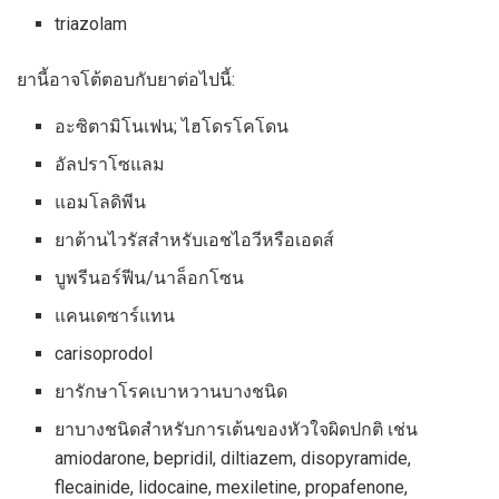
triazolam
ยานี้อาจโต้ตอบกับยาต่อไปนี้:
อะซิตามิโนเฟน; ไฮโดรโคโดน
อัลปราโซแลม
แอมโลดิพีน
ยาต้านไวรัสสำหรับเอชไอวีหรือเอดส์
บูพรีนอร์ฟีน/นาล็อกโซน
แคนเดซาร์แทน
carisoprodol
ยารักษาโรคเบาหวานบางชนิด
ยาบางชนิดสำหรับการเต้นของหัวใจผิดปกติ เช่น
amiodarone, bepridil, diltiazem, disopyramide,
flecainide, lidocaine, mexiletine, propafenone,