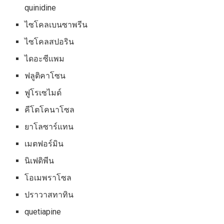
quinidine
ไซโคลเบนซาพรีน
ไซโคลสปอริน
ไดอะซีแพม
ฟลูติคาโซน
ฟูโรเซไมด์
คีโตโคนาโซล
ยาโลซาร์แทน
เมตฟอร์มิน
นิเฟดิพีน
โอเมพราโซล
ปราวาสทาทิน
quetiapine