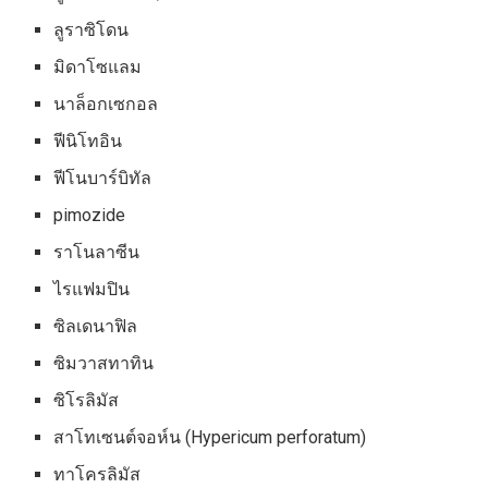
ลูราซิโดน
มิดาโซแลม
นาล็อกเซกอล
ฟีนิโทอิน
ฟีโนบาร์บิทัล
pimozide
ราโนลาซีน
ไรแฟมปิน
ซิลเดนาฟิล
ซิมวาสทาทิน
ซิโรลิมัส
สาโทเซนต์จอห์น (Hypericum perforatum)
ทาโครลิมัส