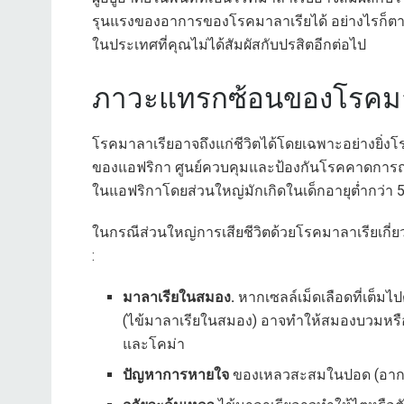
รุนแรงของอาการของโรคมาลาเรียได้ อย่างไรก็ตาม
ในประเทศที่คุณไม่ได้สัมผัสกับปรสิตอีกต่อไป
ภาวะแทรกซ้อนของโรคมา
โรคมาลาเรียอาจถึงแก่ชีวิตได้โดยเฉพาะอย่างยิ่งโ
ของแอฟริกา ศูนย์ควบคุมและป้องกันโรคคาดการณ์ว
ในแอฟริกาโดยส่วนใหญ่มักเกิดในเด็กอายุต่ำกว่า 5
ในกรณีส่วนใหญ่การเสียชีวิตด้วยโรคมาลาเรียเกี่ยว
:
มาลาเรียในสมอง.
หากเซลล์เม็ดเลือดที่เต็มไป
(ไข้มาลาเรียในสมอง) อาจทำให้สมองบวมหร
และโคม่า
ปัญหาการหายใจ
ของเหลวสะสมในปอด (อากา