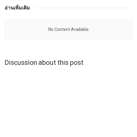
อ่านเพิ่มเติม
No Content Available
Discussion about this post