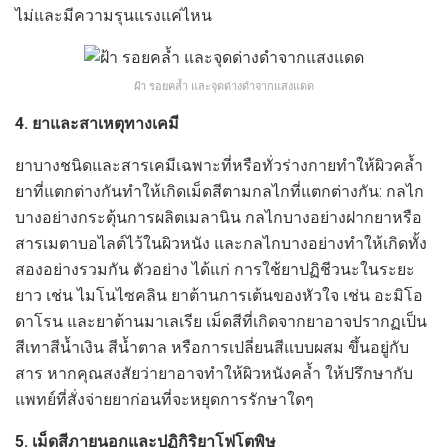
ไม่และมีความรุนแรงแค่ไหน
ฝ้า รอยคล้ำ และจุดด่างดำจากแสงแดด
4. ยาและสาเหตุทางเคมี
ยาบางชนิดและสารเคมีเฉพาะที่หรือทั่วร่างกายทำให้ผิวคล้ำ
ยาที่แตกต่างกันทำให้เกิดเม็ดสีตามกลไกที่แตกต่างกัน: กลไก
บางอย่างกระตุ้นการผลิตเมลานิน กลไกบางอย่างฝากยาหรือ
สารเมตาบอไลต์ไว้ในผิวหนัง และกลไกบางอย่างทำให้เกิดทั้ง
สองอย่างรวมกัน ตัวอย่าง ได้แก่ การใช้ยาปฏิชีวนะในระยะ
ยาว เช่น ไมโนไซคลิน ยาต้านการเต้นของหัวใจ เช่น อะมิโอ
ดาโรน และยาต้านมาเลเรีย เม็ดสีที่เกิดจากยาอาจปรากฏเป็น
สีเทาสีน้ำเงิน สีน้ำตาล หรือการเปลี่ยนสีแบบผสม ขึ้นอยู่กับ
สาร หากคุณสงสัยว่ายาอาจทำให้ผิวหนังคล้ำ ให้ปรึกษากับ
แพทย์ที่สั่งจ่ายยาก่อนที่จะหยุดการรักษาใดๆ
5. เม็ดสีภายนอกและปฏิกิริยาโฟโตพิษ