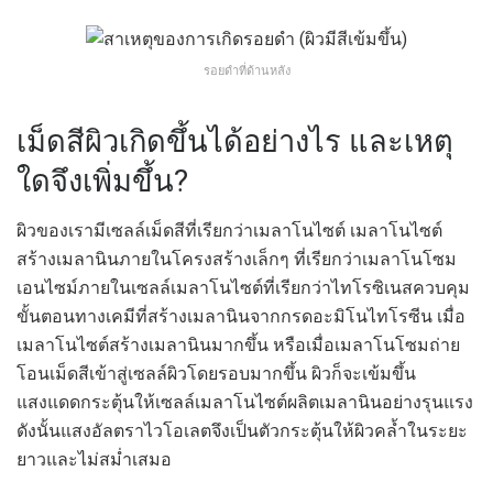
รอยดำที่ด้านหลัง
เม็ดสีผิวเกิดขึ้นได้อย่างไร และเหตุ
ใดจึงเพิ่มขึ้น?
ผิวของเรามีเซลล์เม็ดสีที่เรียกว่าเมลาโนไซต์ เมลาโนไซต์
สร้างเมลานินภายในโครงสร้างเล็กๆ ที่เรียกว่าเมลาโนโซม
เอนไซม์ภายในเซลล์เมลาโนไซต์ที่เรียกว่าไทโรซิเนสควบคุม
ขั้นตอนทางเคมีที่สร้างเมลานินจากกรดอะมิโนไทโรซีน เมื่อ
เมลาโนไซต์สร้างเมลานินมากขึ้น หรือเมื่อเมลาโนโซมถ่าย
โอนเม็ดสีเข้าสู่เซลล์ผิวโดยรอบมากขึ้น ผิวก็จะเข้มขึ้น
แสงแดดกระตุ้นให้เซลล์เมลาโนไซต์ผลิตเมลานินอย่างรุนแรง
ดังนั้นแสงอัลตราไวโอเลตจึงเป็นตัวกระตุ้นให้ผิวคล้ำในระยะ
ยาวและไม่สม่ำเสมอ