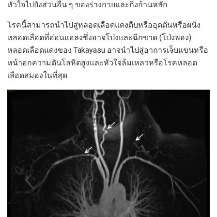
หัวใจไปยังส่วนอื่น ๆ ของร่างกายและกิ่งก้านหลัก
โรคนี้สามารถนำไปสู่หลอดเลือดแดงตีบหรืออุดตันหรือผนัง
หลอดเลือดที่อ่อนแอลงซึ่งอาจโป่งและฉีกขาด (โป่งพอง)
หลอดเลือดแดงของ Takayasu อาจนำไปสู่อาการเจ็บแขนหรือ
หน้าอกความดันโลหิตสูงและหัวใจล้มเหลวหรือโรคหลอด
เลือดสมองในที่สุด