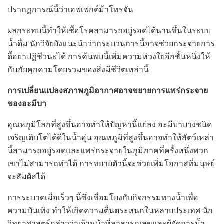
ปรากฏการณ์นี้ว่าเอฟเฟกต์ม้าโทรจัน
ผลกระทบนี้ทำให้เชื้อโรคสามารถอยู่รอดได้นานขึ้นในระบบ
น้ำดื่ม นักวิจัยยังแนะนำว่ากระบวนการนี้อาจช่วยกระจายการ
ดื้อยาปฏิชีวนะได้ การค้นพบนี้เพิ่มความห่วงใยอีกชั้นหนึ่งให้
กับภัยคุกคามโดยรวมของสิ่งมีชีวิตเหล่านี้
การเปลี่ยนแปลงสภาพภูมิอากาศอาจขยายการแพร่กระจาย
ของอะมีบา
อุณหภูมิโลกที่สูงขึ้นอาจทำให้ปัญหานี้แย่ลง อะมีบาบางชนิด
เจริญเติบโตได้ดีในน้ำอุ่น อุณหภูมิที่สูงขึ้นอาจทำให้สัตว์เหล่า
นี้สามารถอยู่รอดและแพร่กระจายในภูมิภาคที่ครั้งหนึ่งพวก
เขาไม่สามารถทำได้ การขยายตัวนี้จะช่วยเพิ่มโอกาสที่มนุษย์
จะสัมผัสได้
การระบาดเมื่อเร็วๆ นี้ซึ่งเชื่อมโยงกับกิจกรรมทางน้ำเพื่อ
ความบันเทิง ทำให้เกิดความตื่นตระหนกในหลายประเทศ นัก
วิทยาศาสตร์กล่าวว่าเจ้าหน้าที่สาธารณสุขและผู้จัดการน้ำ