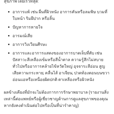
สุขภาพโดยเร็วที่สุด:
อาการแพ้ เช่น ผื่นที่ผิวหนัง อาการคันหรือลมพิษ บวมที่
ใบหน้า ริมฝีปาก หรือลิ้น
ปัญหาการหายใจ
อารมณ์เสีย
อาการวิงเวียนศีรษะ
อาการและอาการแสดงของอาการบาดเจ็บที่ตับ เช่น
ปัสสาวะสีเหลืองเข้มหรือสีน้ำตาล ความรู้สึกไม่สบาย
ทั่วไปหรืออาการคล้ายไข้หวัดใหญ่ อุจจาระสีอ่อน สูญ
เสียความกระหาย; คลื่นไส้ อาเจียน; ปวดท้องตอนบนขวา
อ่อนแอหรือเหนื่อยผิดปกติ ตาเหลืองหรือผิวหนัง
ผลข้างเคียงที่มักจะไม่ต้องการการรักษาพยาบาล (รายงานสิ่ง
เหล่านี้ต่อแพทย์หรือผู้เชี่ยวชาญด้านการดูแลสุขภาพของคุณ
หากยังคงดำเนินต่อไปหรือเป็นที่น่ารำคาญ):