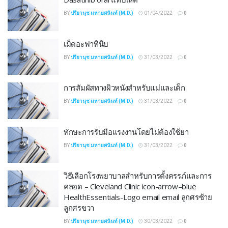
BY
ปรียานุช มหายศนันท์ (M.D.)
01/04/2022
0
เม็ดอะฟาทินิบ
BY
ปรียานุช มหายศนันท์ (M.D.)
31/03/2022
0
การสัมผัสทางผิวหนังสำหรับแม่และเด็ก
BY
ปรียานุช มหายศนันท์ (M.D.)
31/03/2022
0
ทักษะการรับมือแรงงานโดยไม่ต้องใช้ยา
BY
ปรียานุช มหายศนันท์ (M.D.)
31/03/2022
0
วิธีเลือกโรงพยาบาลสำหรับการตั้งครรภ์และการ
คลอด – Cleveland Clinic icon-arrow–blue
HealthEssentials-Logo email email ลูกศรซ้าย
ลูกศรขวา
BY
ปรียานุช มหายศนันท์ (M.D.)
30/03/2022
0