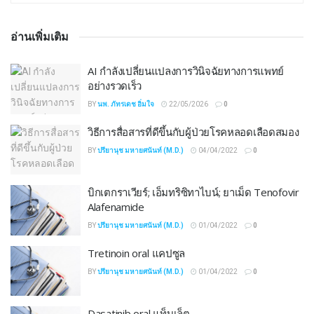
อ่านเพิ่มเติม
AI กำลังเปลี่ยนแปลงการวินิจฉัยทางการแพทย์
อย่างรวดเร็ว
BY
นพ. ภัทรเดช อิ่มใจ
22/05/2026
0
วิธีการสื่อสารที่ดีขึ้นกับผู้ป่วยโรคหลอดเลือดสมอง
BY
ปรียานุช มหายศนันท์ (M.D.)
04/04/2022
0
บิกเตกราเวียร์; เอ็มทริซิทาไบน์; ยาเม็ด Tenofovir
Alafenamide
BY
ปรียานุช มหายศนันท์ (M.D.)
01/04/2022
0
Tretinoin oral แคปซูล
BY
ปรียานุช มหายศนันท์ (M.D.)
01/04/2022
0
Dasatinib oral แท็บเล็ต