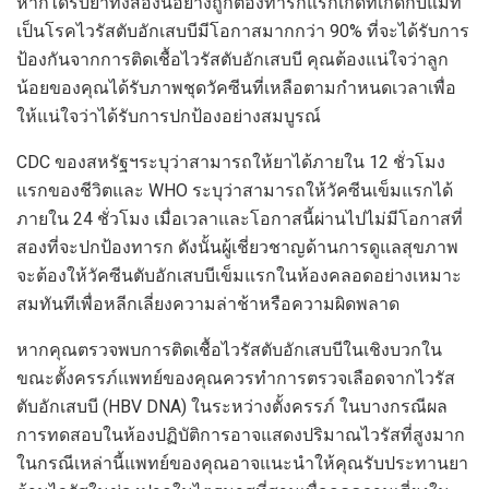
หากได้รับยาทั้งสองนี้อย่างถูกต้องทารกแรกเกิดที่เกิดกับแม่ที่
เป็นโรคไวรัสตับอักเสบบีมีโอกาสมากกว่า 90% ที่จะได้รับการ
ป้องกันจากการติดเชื้อไวรัสตับอักเสบบี คุณต้องแน่ใจว่าลูก
น้อยของคุณได้รับภาพชุดวัคซีนที่เหลือตามกำหนดเวลาเพื่อ
ให้แน่ใจว่าได้รับการปกป้องอย่างสมบูรณ์
CDC ของสหรัฐฯระบุว่าสามารถให้ยาได้ภายใน 12 ชั่วโมง
แรกของชีวิตและ WHO ระบุว่าสามารถให้วัคซีนเข็มแรกได้
ภายใน 24 ชั่วโมง เมื่อเวลาและโอกาสนี้ผ่านไปไม่มีโอกาสที่
สองที่จะปกป้องทารก ดังนั้นผู้เชี่ยวชาญด้านการดูแลสุขภาพ
จะต้องให้วัคซีนตับอักเสบบีเข็มแรกในห้องคลอดอย่างเหมาะ
สมทันทีเพื่อหลีกเลี่ยงความล่าช้าหรือความผิดพลาด
หากคุณตรวจพบการติดเชื้อไวรัสตับอักเสบบีในเชิงบวกใน
ขณะตั้งครรภ์แพทย์ของคุณควรทำการตรวจเลือดจากไวรัส
ตับอักเสบบี (HBV DNA) ในระหว่างตั้งครรภ์ ในบางกรณีผล
การทดสอบในห้องปฏิบัติการอาจแสดงปริมาณไวรัสที่สูงมาก
ในกรณีเหล่านี้แพทย์ของคุณอาจแนะนำให้คุณรับประทานยา