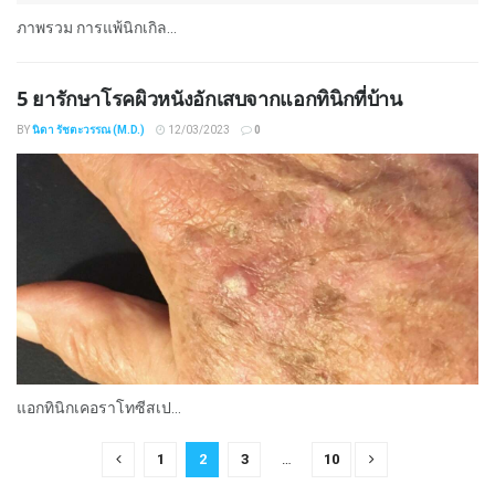
ภาพรวม การแพ้นิกเกิล...
5 ยารักษาโรคผิวหนังอักเสบจากแอกทินิกที่บ้าน
BY
นิดา รัชตะวรรณ (M.D.)
12/03/2023
0
แอกทินิกเคอราโทซีสเป...
1
2
3
…
10