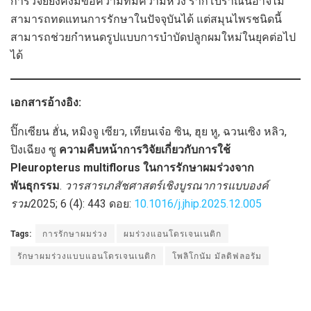
การวิจัยยังคงมีข้อความที่มีความหวัง รากโบราณนี้อาจไม่
สามารถทดแทนการรักษาในปัจจุบันได้ แต่สมุนไพรชนิดนี้
สามารถช่วยกำหนดรูปแบบการบำบัดปลูกผมใหม่ในยุคต่อไป
ได้
เอกสารอ้างอิง:
ปิ๊กเซียน ฮั่น, หมิงจู เซียว, เทียนเจ๋อ ซิน, ฮุย หู, ฉวนเซิง หลิว,
ปิงเฉียง ซู
ความคืบหน้าการวิจัยเกี่ยวกับการใช้
Pleuropterus multiflorus ในการรักษาผมร่วงจาก
พันธุกรรม
.
วารสารเภสัชศาสตร์เชิงบูรณาการแบบองค์
รวม
2025; 6 (4): 443 ดอย:
10.1016/j.jhip.2025.12.005
Tags:
การรักษาผมร่วง
ผมร่วงแอนโดรเจนเนติก
รักษาผมร่วงแบบแอนโดรเจนเนติก
โพลิโกนัม มัลติฟลอรัม