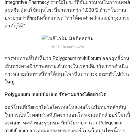
Integrative Pharmacy รากนี้มีประวัติอันยาวนานในการแพทย์
แผนจีน ผู้คนใช้สมุนไพรนี้มานานกว่า 1,000 ปี ตำราโบราณ
บรรยายว่าพืชชนิดนี้สามารถ “ทำให้ผมดำคล้ำและบำรุงสาระ
สำคัญได้”
โพลิโกนัม มัลติฟลอรัม
การทบทวนชี้ให้เห็นว่า Polygonum multiflorum ออกฤทธิ์ผ่าน
เส้นทางทางชีวภาพหลายเส้นทางในเวลาเดียวกัน การดำเนิน
การหลายเส้นทางนี้ทำให้สมุนไพรนี้แตกต่างจากยาทั่วไปส่วน
ใหญ่
Polygonum multiflorum รักษาผมร่วงได้อย่างไร
ฮอร์โมนที่เรียกว่าไดไฮโดรเทสโทสเทอโรนมีบทบาทสำคัญ
ในการเป็นโรคผมร่วงที่เกิดจากแอนโดรเจนเนติกส์ ฮอร์โมนนี้
จะค่อยๆ หดตัวของรูขุมขน นักวิจัยรายงานว่า Polygonum
multiflorum อาจลดผลกระทบของฮอร์โมนนี้ สมุนไพรนี้อาจ