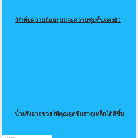
วิธีเพิ่มความยืดหยุ่นและความชุ่มชื้นของผิว
น้ำฝรั่งอาจช่วยให้คุณดูดซึมธาตุเหล็กได้ดีขึ้น