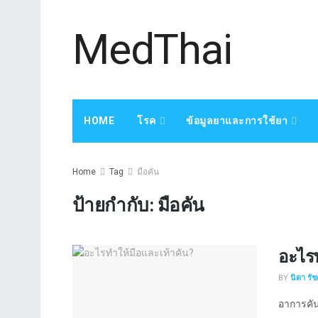
MedThai
HOME
โรค
ข้อมูลยาและการใช้ยา
Home
Tag
มือคัน
ป้ายกำกับ:
มือคัน
อะไรท
BY
นิดา รั
อาการคัน