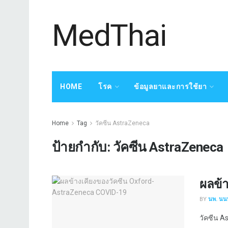
MedThai
HOME
โรค
ข้อมูลยาและการใช้ยา
Home
Tag
วัคซีน AstraZeneca
ป้ายกำกับ:
วัคซีน AstraZeneca
ผลข้
BY
นพ. นนท
วัคซีน As