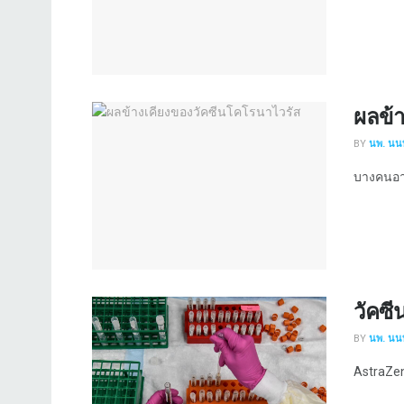
ผลข้
BY
นพ. นนท
บางคนอาจ
วัคซ
BY
นพ. นนท
AstraZene