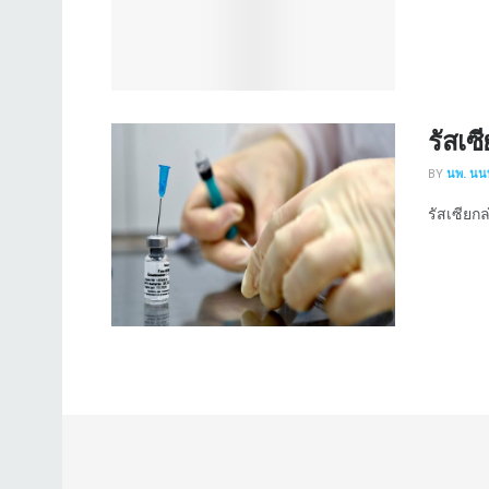
รัสเซ
BY
นพ. นนท
รัสเซียกล่