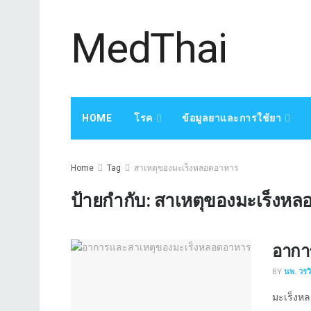
MedThai
HOME
โรค
ข้อมูลยาและการใช้ยา
Home
Tag
สาเหตุของมะเร็งหลอดอาหาร
ป้ายกำกับ:
สาเหตุของมะเร็งห
อากา
BY
นพ. วรว
มะเร็งหล