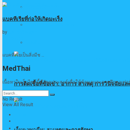
โรคมะเร็ง
แบคทีเรียที่ก่อให้เกิดมะเร็ง
โรคระบบทางเดินอาหาร
by
นพ. วรวิช สุตา
26/02/2021
โรคอื่นๆ
0
แบคทีเรียเป็นสิ่งมีช ...
MedThai
เนื้อหาในเว็บไซต์นี้มีวัตถุประสงค์เพื่อให้ข้อมูลและการศึกษาเ
การติดเชื้อที่ข้อเข่า: อาการ สาเหตุ การวินิจฉัยแ
No Result
View All Result
Home
โรค
ข้อมูลยาและการใช้ยา
เจ็บคอทุกคืน: สาเหตุและการรักษา