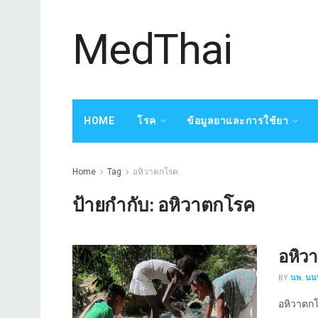
MedThai
HOME
โรค
ข้อมูลยาและการใช้ยา
Home
Tag
อหิวาตกโรค
ป้ายกำกับ:
อหิวาตกโรค
อหิว
BY
นพ. นนท
อหิวาตกโ