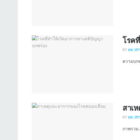
โรคท
BY
นพ. ปร
ความบกพร
สาเห
BY
นพ. ปร
ภาพรวม ภ