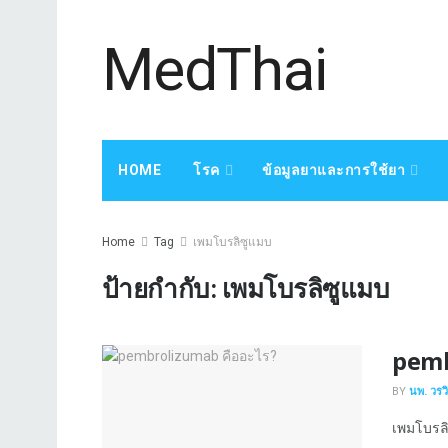
MedThai
HOME
โรค
ข้อมูลยาและการใช้ยา
Home
Tag
เพมโบรลิซูแมบ
ป้ายกำกับ:
เพมโบรลิซูแมบ
pemb
BY
นพ. วรว
เพมโบรลิ