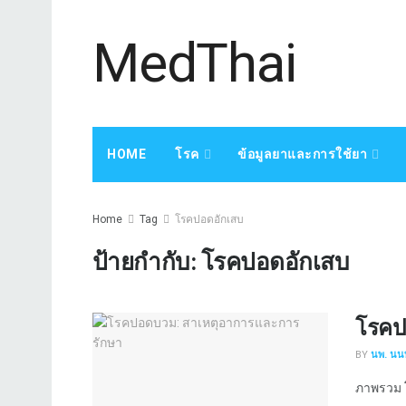
MedThai
HOME
โรค
ข้อมูลยาและการใช้ยา
Home
Tag
โรคปอดอักเสบ
ป้ายกำกับ:
โรคปอดอักเสบ
โรคป
BY
นพ. นนท
ภาพรวม โ