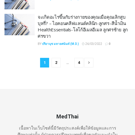
จะเกิดอะไรขึ้นกับร่างกายของคุณเมื่อคุณเลิกสูบ
บุหรี่? – ไอคอนคลีฟแลนด์คลินิก-ลูกศร–สีน้ำเงิน
HealthEssentials-โลโก้อีเมลอีเมล ลูกศรซ้าย ลูก
ศรขวา
BY
ปรียานุช มหายศนันท์ (M.D.)
26/03/2022
0
1
2
…
4
MedThai
เนื้อหาในเว็บไซต์นี้มีวัตถุประสงค์เพื่อให้ข้อมูลและการ
ศึกษาเท่านั้น ผู้ป่วยควรปรึกษาแพทย์เพื่อขอคำแนะนำใน