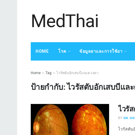
MedThai
HOME
โรค
ข้อมูลยาและการใช้ยา
Home
Tag
ไวรัสตับอักเสบบีและดวงตา
ป้ายกำกับ:
ไวรัสตับอักเสบบีแล
ไวรัส
BY
นพ. นนท
ไวรัสตับอั