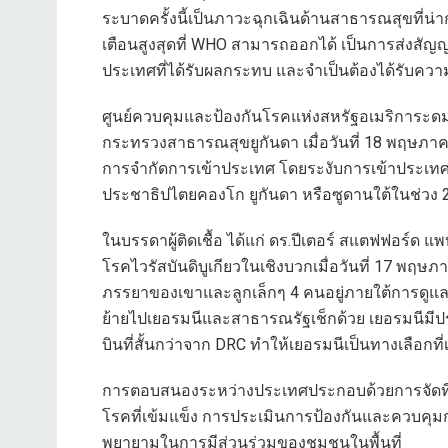
ระบาดครั้งนี้เป็นภาวะฉุกเฉินด้านสาธารณสุขที่น่
เตือนสูงสุดที่ WHO สามารถออกได้ เป็นการส่งสั
ประเทศที่ได้รับผลกระทบ และจำเป็นต้องได้รับคว
ศูนย์ควบคุมและป้องกันโรคแห่งสหรัฐอเมริการะดมค
กระทรวงสาธารณสุขยูกันดา เมื่อวันที่ 18 พฤษภา
การจำกัดการเข้าประเทศ โดยระงับการเข้าประเทศ
ประชาธิปไตยคองโก ยูกันดา หรือซูดานใต้ในช่วง 21
ในบรรดาผู้ติดเชื้อ ได้แก่ ดร.ปีเตอร์ สแตฟฟอร์ด
โรคไวรัสบันดิบูเกียวในเชิงบวกเมื่อวันที่ 17 พฤษภ
ภรรยาของเขาและลูกเล็กๆ 4 คนอยู่ภายใต้การดูแล เช่น
ย้ายไปเยอรมนีและสาธารณรัฐเช็กด้วย เยอรมนีมี
บินที่สั้นกว่าจาก DRC ทำให้เยอรมนีเป็นทางเลือ
การตอบสนองระหว่างประเทศประกอบด้วยการจัดทีมต
โรคที่เข้มแข็ง การประเมินการป้องกันและควบคุมกา
พยายามในการมีส่วนร่วมของชุมชนในพื้นที่