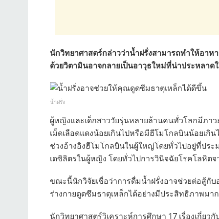
นักวิทยาศาสตร์กล่าวว่าน้ำฝรั่งสามารถทำให้อาหาร
ด้วยวิตามินอาจกลายเป็นอาวุธใหม่ที่น่าประหลา
น้ำฝรั่ง
ผู้หญิงและเด็กสาววัยรุ่นหลายล้านคนทั่วโลกมีภา
เม็ดเลือดแดงน้อยเกินไปหรือมีฮีโมโกลบินน้อยเกินไ
ช่วงอ้างอิงฮีโมโกลบินในผู้ใหญ่โดยทั่วไปอยู่ที่ปร
เดซิลิตรในผู้หญิง โดยทั่วไปการวินิจฉัยโรคโลหิตจา
ขณะนี้นักวิจัยเชื่อว่าการดื่มน้ำฝรั่งอาจช่วยต่อสู้
ร่างกายดูดซึมธาตุเหล็กได้อย่างมีประสิทธิภาพมากข
นักวิทยาศาสตร์วิเคราะห์การศึกษา 17 เรื่องเกี่ยวกั