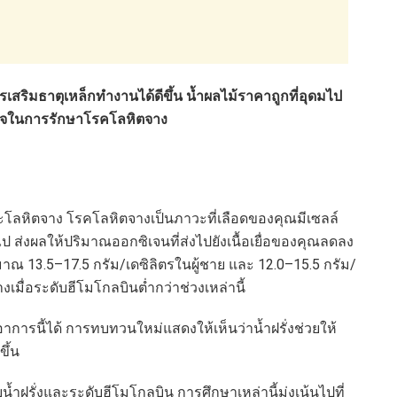
เสริมธาตุเหล็กทำงานได้ดีขึ้น น้ำผลไม้ราคาถูกที่อุดมไป
ดใจในการรักษาโรคโลหิตจาง
วะโลหิตจาง โรคโลหิตจางเป็นภาวะที่เลือดของคุณมีเซลล์
ป ส่งผลให้ปริมาณออกซิเจนที่ส่งไปยังเนื้อเยื่อของคุณลดลง
ะมาณ 13.5–17.5 กรัม/เดซิลิตรในผู้ชาย และ 12.0–15.5 กรัม/
งเมื่อระดับฮีโมโกลบินต่ำกว่าช่วงเหล่านี้
กับอาการนี้ได้ การทบทวนใหม่แสดงให้เห็นว่าน้ำฝรั่งช่วยให้
ึ้น
บน้ำฝรั่งและระดับฮีโมโกลบิน การศึกษาเหล่านี้มุ่งเน้นไปที่