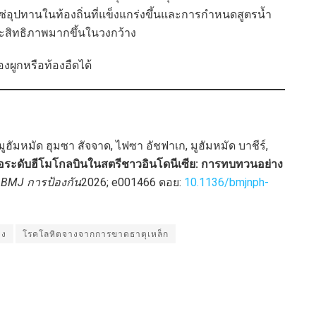
ซ่อุปทานในท้องถิ่นที่แข็งแกร่งขึ้นและการกำหนดสูตรน้ำ
ระสิทธิภาพมากขึ้นในวงกว้าง
งผูกหรือท้องอืดได้
 มูฮัมหมัด ฮุมซา สัจจาด, ไฟซา อัชฟาเก, มูฮัมหมัด บาชีร์,
่อระดับฮีโมโกลบินในสตรีชาวอินโดนีเซีย: การทบทวนอย่าง
BMJ การป้องกัน
2026; e001466 ดอย:
10.1136/bmjnph-
าง
โรคโลหิตจางจากการขาดธาตุเหล็ก