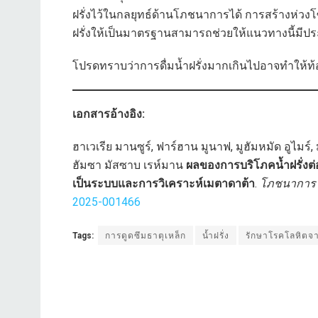
ฝรั่งไว้ในกลยุทธ์ด้านโภชนาการได้ การสร้างห่วงโ
ฝรั่งให้เป็นมาตรฐานสามารถช่วยให้แนวทางนี้มีป
โปรดทราบว่าการดื่มน้ำฝรั่งมากเกินไปอาจทำให้ท้อ
เอกสารอ้างอิง:
ฮาเวเรีย มานซูร์, ฟาร์ฮาน มูนาฟ, มูฮัมหมัด อูไมร์,
ฮัมซา มัสซาบ เรห์มาน
ผลของการบริโภคน้ำฝรั่งต
เป็นระบบและการวิเคราะห์เมตาดาต้า
.
โภชนาการ 
2025-001466
Tags:
การดูดซึมธาตุเหล็ก
น้ำฝรั่ง
รักษาโรคโลหิตจ