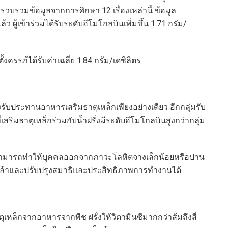
ยรวบรวมข้อมูลจากการศึกษา 12 เรื่องเหล่านี้ ข้อมูล
ว ผู้เข้าร่วมได้รับระดับฮีโมโกลบินเพิ่มขึ้น 1.71 กรัม/
ตั้งครรภ์ได้รับค่าเฉลี่ย 1.84 กรัม/เดซิลิตร
ึ่งรับประทานอาหารเสริมธาตุเหล็กเพียงอย่างเดียว อีกกลุ่มรับ
เสริมธาตุเหล็กร่วมกับน้ำฝรั่งมีระดับฮีโมโกลบินสูงกว่ากลุ่ม
ลิตรสามารถทำให้บุคคลออกจากภาวะโลหิตจางเล็กน้อยหรือปาน
ยล้าและปรับปรุงสมาธิและประสิทธิภาพการทำงานได้
าตุเหล็กจากอาหารจากพืช ฝรั่งให้วิตามินซีมากกว่าส้มถึงสี่