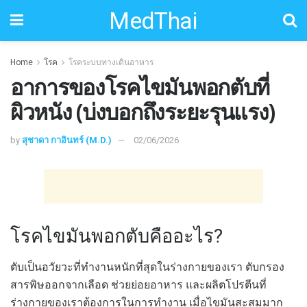
MedThai
Home
โรค
โรคระบบทางเดินอาหาร
อาการของโรคไขมันพอกตับที่
ผิวหนัง (บ่งบอกถึงระยะรุนแรง)
by
สุชาดา กาอินทร์ (M.D.)
02/06/2026
โรคไขมันพอกตับคืออะไร?
ตับเป็นอวัยวะที่ทำงานหนักที่สุดในร่างกายของเรา ตับกรอง
สารพิษออกจากเลือด ช่วยย่อยอาหาร และผลิตโปรตีนที่
ร่างกายของเราต้องการในการทำงาน เมื่อไขมันสะสมมาก