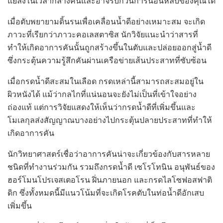
แย่ลงในเวลากลางคืนและอาจรบกวนการนอนหลับของคุณได้
เมื่อตับพยายามดิ้นรนเพื่อเคลื่อนน้ำดีอย่างเหมาะสม จะเกิด
ภาวะที่เรียกว่าภาวะคอเลสตาซิส นักวิจัยแนะนำว่าสารที่
ทำให้เกิดอาการคันนั้นถูกสร้างขึ้นในตับและปล่อยออกสู่น้ำดี
ซึ่งกระตุ้นความรู้สึกคันผ่านเครือข่ายเส้นประสาทที่ซับซ้อน
เมื่อกรดน้ำดีสะสมในเลือด กรดเหล่านี้สามารถสะสมอยู่ใน
ผิวหนังได้ แม้ว่ากลไกที่แน่นอนจะยังไม่เป็นที่เข้าใจอย่าง
ถ่องแท้ แต่การวิจัยแสดงให้เห็นว่ากรดน้ำดีที่เพิ่มขึ้นและ
โมเลกุลส่งสัญญาณบางอย่างไปกระตุ้นปลายประสาทที่ทำให้
เกิดอาการคัน
นักวิทยาศาสตร์เชื่อว่าอาการคันน่าจะเกี่ยวข้องกับสารหลาย
ชนิดที่ทำงานร่วมกัน รวมถึงกรดน้ำดี เซโรโทนิน อนุพันธ์ของ
ฮอร์โมนโปรเจสเตอโรน ฝิ่นภายนอก และกรดไลโซฟอสฟาติ
ดิก ซึ่งทั้งหมดนี้มีแนวโน้มที่จะเกิดโรคตับในท่อน้ำดีอักเสบ
เพิ่มขึ้น