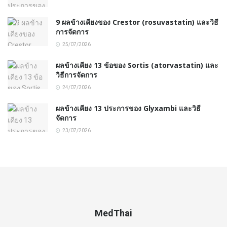
9 ผลข้างเคียงของ Crestor (rosuvastatin) และวิธี
การจัดการ
25/07/2026
ผลข้างเคียง 13 ข้อของ Sortis (atorvastatin) และ
วิธีการจัดการ
24/07/2026
ผลข้างเคียง 13 ประการของ Glyxambi และวิธี
จัดการ
23/07/2026
MedThai