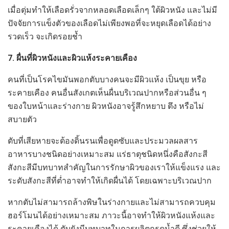
เมื่อตุ่มทำให้เลือดรั่วจากหลอดเลือดเล็กๆ ใต้ผิวหนัง และไม่มี
ปัจจัยการแข็งตัวของเลือดไม่เพียงพอที่จะหยุดเลือดได้อย่าง
รวดเร็ว จะเกิดรอยช้ำ
7. ผื่นที่ผิวหนังและผิวแห้งระคายเคือง
คนที่เป็นโรคไขมันพอกตับบางคนจะมีผิวแห้ง เป็นขุย หรือ
ระคายเคือง คนอื่นสังเกตเห็นผื่นบริเวณปากหรือส่วนอื่น ๆ
ของใบหน้าและร่างกาย ผิวหนังอาจรู้สึกหยาบ ตึง หรือไม่
สบายตัว
ตับที่เสียหายจะต้องดิ้นรนเพื่อดูดซับและประมวลผลสาร
อาหารบางชนิดอย่างเหมาะสม แร่ธาตุชนิดหนึ่งคือสังกะสี
สังกะสีมีบทบาทสำคัญในการรักษาผิวของเราให้แข็งแรง และ
ระดับสังกะสีที่ต่ำอาจทำให้เกิดผื่นได้ โดยเฉพาะบริเวณปาก
หากตับไม่สามารถล้างพิษในร่างกายและไม่สามารถควบคุม
ฮอร์โมนได้อย่างเหมาะสม ภาวะนี้อาจทำให้ผิวหนังแห้งและ
ระคายเคืองได้ ตับยังมีบทบาทในการผลิตกรดน้ำดี ซึ่งช่วยให้