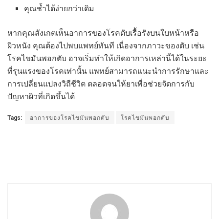
คุณช้ำได้ง่ายกว่าเดิม
หากคุณสังเกตเห็นอาการของโรคตับเรื้อรังบนใบหน้าหรือ
ผิวหนัง คุณต้องไปพบแพทย์ทันที เนื่องจากภาวะของตับ เช่น
โรคไขมันพอกตับ อาจเริ่มทำให้เกิดอาการเหล่านี้ได้ในระยะ
ที่รุนแรงของโรคเท่านั้น แพทย์สามารถแนะนำการรักษาและ
การเปลี่ยนแปลงวิถีชีวิต ตลอดจนให้ยาเพื่อช่วยจัดการกับ
ปัญหาผิวที่เกิดขึ้นได้
Tags:
อาการของโรคไขมันพอกตับ
โรคไขมันพอกตับ