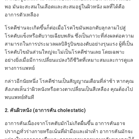
พอ มันจะสะสมในเลือดและสะสมอยู่ในผิวหนัง ผลที่ได้คือ
อาการตัวเหลือง
โรคดีซ่านจะเกิดขึ้นก็ต่อเมื่อโรคไขมันพอกตับลุกลามไปสู่
โรคตับแข็งหรือตับวายเฉียบพลัน ซึ่งเป็นภาวะที่ส่งผลต่อความ
สามารถในการประมวลผลบิลิรูบินของตับอย่างรุนแรง ผู้ที่เป็น
โรคตับไขมันส่วนใหญ่จะไม่เป็นโรคดีซ่านเลย โดยเฉพาะ
อย่างยิ่งเมื่อมีการเปลี่ยนแปลงวิถีชีวิตที่เหมาะสมและการดูแล
ทางการแพทย์
กล่าวอีกนัยหนึ่ง โรคดีซ่านเป็นสัญญาณเตือนที่ล่าช้า หากคุณ
สังเกตเห็นว่าผิวหนังหรือดวงตาเปลี่ยนเป็นสีเหลือง คุณต้องไป
พบแพทย์ทันที
2. คันผิวหนัง (อาการคัน cholestatic)
อาการคันเนื่องจากโรคตับมักไม่เกิดผื่นขึ้น อาการคันอาจ
ปรากฏทั่วร่างกายหรือเน้นที่ฝ่ามือและฝ่าเท้า อาการคันมักจะ