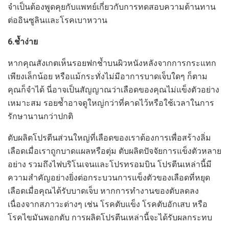
จำเป็นต้องพูดคุยกับแพทย์เกี่ยวกับการทดสอบความต้านทาน
ต่ออินซูลินและโรคเบาหวาน
6.ช้ำง่าย
หากคุณสังเกตเห็นรอยฟกช้ำบนผิวหนังหลังจากการกระแทก
เพียงเล็กน้อย หรือแม้กระทั่งไม่มีอาการบาดเจ็บใดๆ ก็ตาม
คุณก็จำได้ นี่อาจเป็นสัญญาณว่าเลือดของคุณไม่แข็งตัวอย่าง
เหมาะสม รอยช้ำอาจดูใหญ่กว่าที่คาดไว้หรือใช้เวลาในการ
รักษานานกว่าปกติ
ตับผลิตโปรตีนส่วนใหญ่ที่เลือดของเราต้องการเพื่อสร้างลิ่ม
เลือดเมื่อเราถูกบาดแผลหรือตุ่ม ตับผลิตปัจจัยการแข็งตัวหลาย
อย่าง รวมถึงไฟบริโนเจนและโปรทรอมบิน โปรตีนเหล่านี้มี
ความสำคัญอย่างยิ่งต่อกระบวนการแข็งตัวของเลือดที่หยุด
เลือดเมื่อคุณได้รับบาดเจ็บ หากการทำงานของตับลดลง
เนื่องจากสภาวะต่างๆ เช่น โรคตับแข็ง โรคตับอักเสบ หรือ
โรคไขมันพอกตับ การผลิตโปรตีนเหล่านี้จะได้รับผลกระทบ