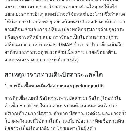
และการตรวจร่างกาย โดยการทดสอบส่วนใหญ่จะใช้เพื่อ
แยกแยะอาการอื่นๆ แพทย์มักจะใช้เกณฑ์ของโรม ซึ่งกำหนด
ให้มีอาการปวดท้องซ้ำๆ อย่างน้อยหนึ่งวันต่อสัปดาห์เป็นเวลา
สามเดือน ร่วมกับการเปลี่ยนแปลงพฤติกรรมการถ่ายอุจจาระ
หรืออุจจาระที่สม่ำเสมอ การรักษาเป็นไปตามอาการ (การ
เปลี่ยนแปลงอาหาร เช่น FODMAP ต่ำ การปรับเปลี่ยนเส้นใย
ยาต้านอาการกระตุกของกล้ามเนื้อ ยาระบายหรือยาต้าน
อาการท้องร่วง และการบำบัดทางจิต)
สาเหตุมาจากทางเดินปัสสาวะและไต
1. การติดเชื้อทางเดินปัสสาวะและ pyelonephritis
การติดเชื้อแบคทีเรียในกระเพาะปัสสาวะหรือไต (โดยทั่วไป
คือเชื้อ E. coli) ทำให้เกิดอาการปวดท้องส่วนล่างหรือปวด
บริเวณหัวหน่าว ปัสสาวะลำบาก ปัสสาวะเร่งด่วน และบางครั้ง
ก็ปวดหลังและมีไข้หากไตมีส่วนเกี่ยวข้อง การติดเชื้อทางเดิน
ปัสสาวะเป็นเรื่องปกติมาก โดยเฉพาะในผู้หญิง