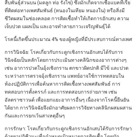
สืบพันธุ์ส่วนบน (มดลูก ท่อ รังไข่) ซึ่งมักเกิดจากเชื้อแบคทีเรีย
ที่ติดต่อทางเพศสัมพันธ์ (หนองในเทียม หนองใน) หรือสิ่งมี
ชีวิตผสมในช่องคลอด การติดเชื้อทำให้เกิดการอักเสบ ความ
เจ็บปวด แผลเป็น และอาจทำลายภาวะเจริญพันธุ์ได้
โรคนี้เกิดขึ้นประมาณ 4% ของผู้หญิงที่มีประสบการณ์ทางเพศ
การวินิจฉัย: โรคเกี่ยวกับกระดูกเชิงกรานอักเสบได้รับการ
วินิจฉัยเป็นหลักโดยการประเมินทางคลินิกของอาการต่างๆ
เช่น อาการปวดในอุ้งเชิงกราน ตกขาวผิดปกติ มีไข้ และปวด
ระหว่างการตรวจอุ้งเชิงกราน แพทย์อาจใช้การทดสอบใน
ห้องปฏิบัติการเพื่อค้นหาการติดเชื้อทางเพศสัมพันธ์ การ
ทดสอบการตั้งครรภ์ และการทดสอบการถ่ายภาพ เช่น
อัลตราซาวนด์ เพื่อแยกแยะอาการอื่นๆ เนื่องจากโรคนี้ยืนยัน
ได้ยาก การวินิจฉัยจึงมักอาศัยผลการวิจัยทางคลินิกผสมผสาน
กันและการยกเว้นสาเหตุอื่นๆ
การรักษา: โรคเกี่ยวกับกระดูกเชิงกรานอักเสบได้รับการรักษา
ด้วยยาปฏิชีวนะเพื่อกำหนดเป้าหมายการติดเชื้อ โดยมัก