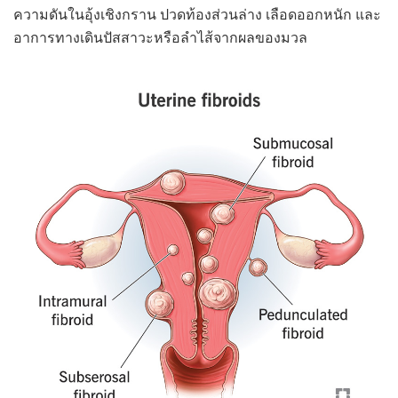
ความดันในอุ้งเชิงกราน ปวดท้องส่วนล่าง เลือดออกหนัก และ
อาการทางเดินปัสสาวะหรือลำไส้จากผลของมวล