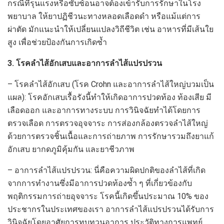
กรณีที่รุนแรงหรือซับซ้อนอาจต้องเข้ารับการรักษาในโรง
พยาบาล ให้ยาปฏิชีวนะทางหลอดเลือดดำ หรือแม้แต่การ
ผ่าตัด มักแนะนำให้เปลี่ยนแปลงวิถีชีวิต เช่น อาหารที่มีเส้นใย
สูง เพื่อช่วยป้องกันการเกิดซ้ำ
3. โรคลำไส้อักเสบและอาการลำไส้แปรปรวน
– โรคลำไส้อักเสบ (โรค Crohn และอาการลำไส้ใหญ่บวมเป็น
แผล): โรคอักเสบเรื้อรังนี้ทำให้เกิดอาการปวดท้อง ท้องเสีย มี
เลือดออก และอาการทางระบบ การวินิจฉัยทำได้โดยการ
ตรวจเลือด การตรวจอุจจาระ การส่องกล้องตรวจลำไส้ใหญ่
ด้วยการตรวจชิ้นเนื้อและการถ่ายภาพ การรักษารวมถึงยาแก้
อักเสบ ยากดภูมิคุ้มกัน และยาชีวภาพ
– อาการลำไส้แปรปรวน: นี่คือความผิดปกติของลำไส้ที่เกิด
จากการทำงานซึ่งมีอาการปวดท้องซ้ำ ๆ ที่เกี่ยวข้องกับ
พฤติกรรมการถ่ายอุจจาระ โรคนี้เกิดขึ้นประมาณ 10% ของ
ประชากรในประเทศของเรา อาการลำไส้แปรปรวนได้รับการ
วินิจฉัยโดยอาศัยการทบทวนอาการ ประวัติทางการแพทย์