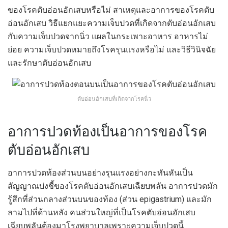
ของโรคตับอ่อนอักเสบหรือไม่ สาเหตุและอาการของโรคตับ
อ่อนอักเสบ วิธีแยกแยะความเจ็บปวดที่เกิดจากตับอ่อนอักเสบ
กับความเจ็บปวดจากนิ่ว แผลในกระเพาะอาหาร อาหารไม่
ย่อย ความเจ็บปวดหมายถึงโรครุนแรงหรือไม่ และวิธีวินิจฉัย
และรักษาตับอ่อนอักเสบ
ตับอ่อนอักเสบที่เกิดจากโรคนิ่ว
อาการปวดท้องเป็นอาการของโรค
ตับอ่อนอักเสบ
อาการปวดท้องส่วนบนอย่างรุนแรงอย่างกะทันหันเป็น
สัญญาณบ่งชี้ของโรคตับอ่อนอักเสบเฉียบพลัน อาการปวดมัก
รู้สึกที่ส่วนกลางส่วนบนของท้อง (ส่วน epigastrium) และมัก
ลามไปที่ด้านหลัง คนส่วนใหญ่ที่เป็นโรคตับอ่อนอักเสบ
เฉียบพลันต้องมาโรงพยาบาลเพราะความเจ็บปวดนี้