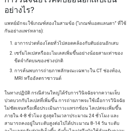
อย่างไร?
แพทย์มักจะใช้เกณฑ์สองในสามข้อ (“เกณฑ์แอตแลนตา” ที่ใช้
กันอย่างแพร่หลาย):
อาการปวดท้องโดยทั่วไปสอดคล้องกับตับอ่อนอักเสบ
เซรั่มไลเปสหรืออะไมเลสเพิ่มขึ้นอย่างน้อยสามเท่าของ
ขีดจำกัดบนของช่วงปกติ
การค้นพบการถ่ายภาพลักษณะเฉพาะใน CT ช่องท้อง,
MRI หรืออัลตราซาวนด์
ในทางปฏิบัติ กรณีส่วนใหญ่ได้รับการวินิจฉัยจากความเจ็บ
ปวดบวกกับไลเปสที่เพิ่มขึ้น การถ่ายภาพจะใช้เมื่อการวินิจฉัย
ไม่ชัดเจนหรือเพื่อประเมินภาวะแทรกซ้อน ไลเปสจะเพิ่มขึ้น
ภายใน 4-8 ชั่วโมง สูงสุดในเวลาประมาณ 24 ชั่วโมง และ
สามารถคงอยู่ในระดับสูงต่อไปได้ประมาณ 8-14 วัน ระดับ
อะไมเลสกลับสู่ปกติเร็วขึ้น ดังนั้นไลเปสจึงมักใช้สำหรับความ