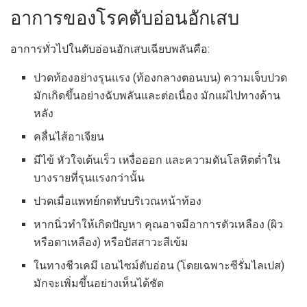
อาการของโรคตับอ่อนอักเสบ
อาการทั่วไปในตับอ่อนอักเสบเฉียบพลันคือ:
ปวดท้องอย่างรุนแรง (ท้องกลางตอนบน) ความเจ็บปวด
มักเกิดขึ้นอย่างฉับพลันและต่อเนื่อง มักแผ่ไปทางด้าน
หลัง
คลื่นไส้อาเจียน
มีไข้ หัวใจเต้นเร็ว เหงื่อออก และความดันโลหิตต่ำใน
บางรายที่รุนแรงกว่านั้น
ปวดเมื่อแพทย์กดทับบริเวณหน้าท้อง
หากนิ่วทำให้เกิดปัญหา คุณอาจมีอาการตัวเหลือง (ผิว
หรือตาเหลือง) หรือปัสสาวะสีเข้ม
ในทางชีวเคมี เอนไซม์ตับอ่อน (โดยเฉพาะซีรั่มไลเปส)
มักจะเพิ่มขึ้นอย่างเห็นได้ชัด