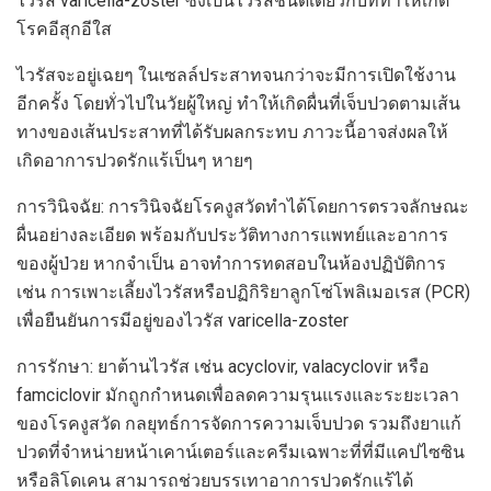
ไวรัส varicella-zoster ซึ่งเป็นไวรัสชนิดเดียวกับที่ทำให้เกิด
โรคอีสุกอีใส
ไวรัสจะอยู่เฉยๆ ในเซลล์ประสาทจนกว่าจะมีการเปิดใช้งาน
อีกครั้ง โดยทั่วไปในวัยผู้ใหญ่ ทำให้เกิดผื่นที่เจ็บปวดตามเส้น
ทางของเส้นประสาทที่ได้รับผลกระทบ ภาวะนี้อาจส่งผลให้
เกิดอาการปวดรักแร้เป็นๆ หายๆ
การวินิจฉัย: การวินิจฉัยโรคงูสวัดทำได้โดยการตรวจลักษณะ
ผื่นอย่างละเอียด พร้อมกับประวัติทางการแพทย์และอาการ
ของผู้ป่วย หากจำเป็น อาจทำการทดสอบในห้องปฏิบัติการ
เช่น การเพาะเลี้ยงไวรัสหรือปฏิกิริยาลูกโซ่โพลิเมอเรส (PCR)
เพื่อยืนยันการมีอยู่ของไวรัส varicella-zoster
การรักษา: ยาต้านไวรัส เช่น acyclovir, valacyclovir หรือ
famciclovir มักถูกกำหนดเพื่อลดความรุนแรงและระยะเวลา
ของโรคงูสวัด กลยุทธ์การจัดการความเจ็บปวด รวมถึงยาแก้
ปวดที่จำหน่ายหน้าเคาน์เตอร์และครีมเฉพาะที่ที่มีแคปไซซิน
หรือลิโดเคน สามารถช่วยบรรเทาอาการปวดรักแร้ได้