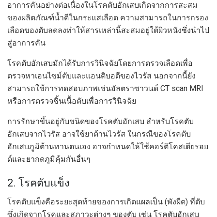
อาการคันอย่างต่อเนื่องในโรคตับอักเสบเกิดจากการสะสม
ของผลิตภัณฑ์น้ำดีในกระแสเลือด ความสามารถในการกรอง
เลือดของตับลดลงทำให้สารเหล่านี้สะสมอยู่ใต้ผิวหนังซึ่งนำไป
สู่อาการคัน
โรคตับอักเสบมักได้รับการวินิจฉัยโดยการตรวจเลือดเพื่อ
ตรวจหาเอนไซม์ตับและแอนติบอดีของไวรัส นอกจากนี้ยัง
สามารถใช้การทดสอบภาพเช่นอัลตราซาวนด์ CT scan MRI
หรือการตรวจชิ้นเนื้อตับเพื่อการวินิจฉัย
การรักษาขึ้นอยู่กับชนิดของโรคตับอักเสบ สำหรับโรคตับ
อักเสบจากไวรัส อาจใช้ยาต้านไวรัส ในกรณีของโรคตับ
อักเสบภูมิต้านทานตนเอง อาจกำหนดให้ใช้คอร์ติโคสเตียรอย
ด์และยากดภูมิคุ้มกันอื่นๆ
2. โรคตับแข็ง
โรคตับแข็งคือระยะสุดท้ายของการเกิดแผลเป็น (พังผืด) ที่ตับ
ซึ่งเกิดจากโรคและสภาวะต่างๆ ของตับ เช่น โรคตับอักเสบ