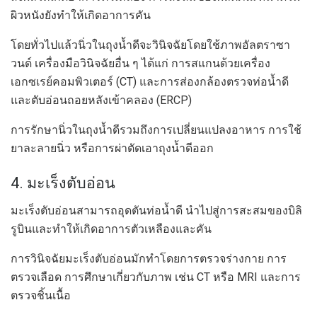
ผิวหนังยังทำให้เกิดอาการคัน
โดยทั่วไปแล้วนิ่วในถุงน้ำดีจะวินิจฉัยโดยใช้ภาพอัลตราซา
วนด์ เครื่องมือวินิจฉัยอื่น ๆ ได้แก่ การสแกนด้วยเครื่อง
เอกซเรย์คอมพิวเตอร์ (CT) และการส่องกล้องตรวจท่อน้ำดี
และตับอ่อนถอยหลังเข้าคลอง (ERCP)
การรักษานิ่วในถุงน้ำดีรวมถึงการเปลี่ยนแปลงอาหาร การใช้
ยาละลายนิ่ว หรือการผ่าตัดเอาถุงน้ำดีออก
4. มะเร็งตับอ่อน
มะเร็งตับอ่อนสามารถอุดตันท่อน้ำดี นำไปสู่การสะสมของบิลิ
รูบินและทำให้เกิดอาการตัวเหลืองและคัน
การวินิจฉัยมะเร็งตับอ่อนมักทำโดยการตรวจร่างกาย การ
ตรวจเลือด การศึกษาเกี่ยวกับภาพ เช่น CT หรือ MRI และการ
ตรวจชิ้นเนื้อ