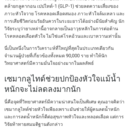
คล้ายกลูคากอน เปปไทด์-1 (GLP-1) ช่วยลดความเสี่ยงของ
ภาวะหัวใจวาย โรคหลอดเลือดสมอง ภาวะหัวใจล้มเหลว และ
การเสียชีวิตก่อนวัยอันควรในระยะยาวได้อย่างมีนัยสำคัญ นัก
วิจัยระบุว่ายาเหล่านี้อาจกลายเป็นอาวุธหลักในการต่อต้าน
โรคหลอดเลือดหัวใจ ไม่ใช่แค่โรคอ้วนและเบาหวานเท่านั้น
นี่เป็นหนึ่งในการวิเคราะห์ที่ใหญ่ที่สุดในประเภทเดียวกัน
จำนวนผู้ป่วยที่เกี่ยวข้องทั้งหมด 90,000 ราย ทำให้นัก
วิทยาศาสตร์มีความมั่นใจอย่างมากในผลลัพธ์
เซมากลูไทด์ช่วยปกป้องหัวใจแม้น้ำ
หนักจะไม่ลดลงมากนัก
นี่คือจุดที่วิทยาศาสตร์มีความน่าสนใจเป็นพิเศษ คุณอาจคิดว่า
เซมากลูไทด์ช่วยหัวใจเพียงเพราะมันช่วยให้ผู้คนลดน้ำหนัก
และการลดน้ำหนักก็ดีต่อสุขภาพหัวใจและหลอดเลือด แต่การ
วิจัยท้าทายสมมติฐานดังกล่าว