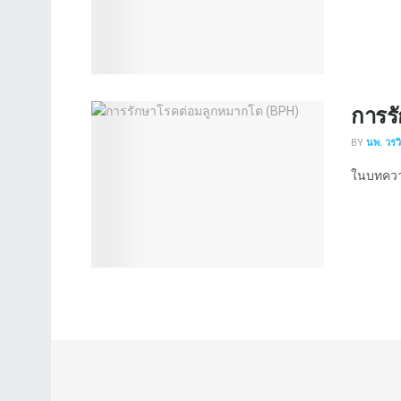
การร
BY
นพ. วรว
ในบทความ