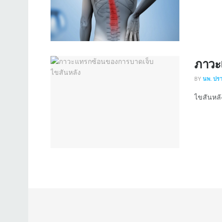
ภาวะ
BY
นพ. ปร
ไขสันหลั