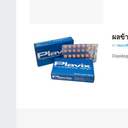
ผลข้
BY
หมอเภสัช
Clopidogr