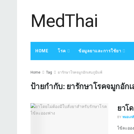
MedThai
HOME
โรค
ข้อมูลยาและการใช้ยา
Home
Tag
ยารักษาโรคจมูกอักเสบภูมิแพ้
ป้ายกำกับ:
ยารักษาโรคจมูกอักเส
ยาโด
BY
หมอเภสัช
ไข้ละอองฟ