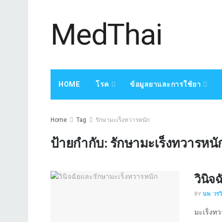
MedThai
HOME
โรค
ข้อมูลยาและการใช้ยา
Home
Tag
รักษามะเร็งทวารหนัก
ป้ายกำกับ:
รักษามะเร็งทวารหนั
วินิจ
BY
นพ. วรว
มะเร็งทวา