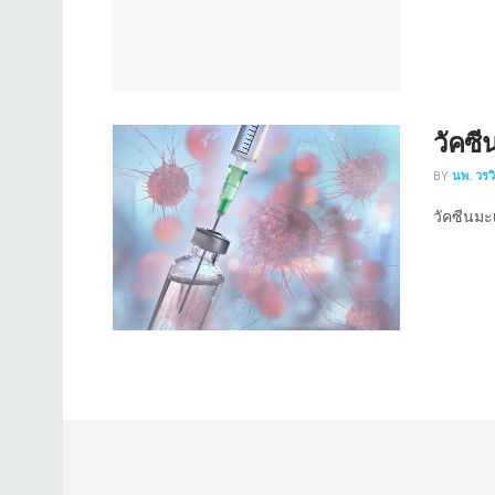
วัคซี
BY
นพ. วรว
วัคซีนมะเร