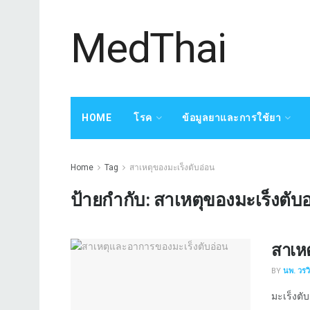
MedThai
HOME
โรค
ข้อมูลยาและการใช้ยา
Home
Tag
สาเหตุของมะเร็งตับอ่อน
ป้ายกำกับ:
สาเหตุของมะเร็งตับ
สาเห
BY
นพ. วรว
มะเร็งตับ