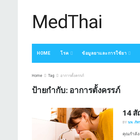
MedThai
HOME
โรค
ข้อมูลยาและการใช้ยา
Home
Tag
อาการตั้งครรภ์
ป้ายกำกับ:
อาการตั้งครรภ์
14 ส
BY
นพ. ภัทร
คุณกำลังส