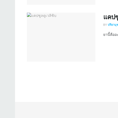
แคปซู
BY
ปรียานุ
ยานี้คืออ