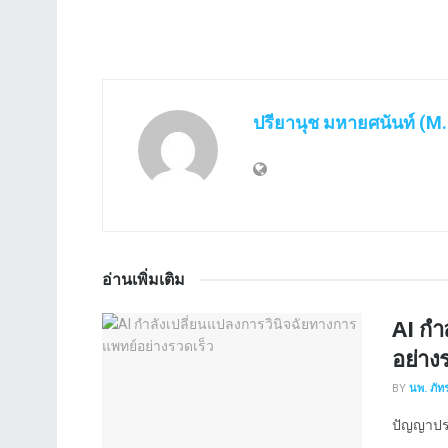
ปรียานุช มหายศนันท์ (M.
อ่านเพิ่มเติม
AI กำ
อย่าง
BY
นพ. ภัทร
ปัญญาประ