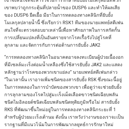
เขาจึงสนใจที่จะสำรวจวิธีการรักษาที่ยับยั้งโมเลกุลอื่นที่พวก
เขาพบว่าถูกกระตุ้นที่ปลายน้ำของ DUSP6 และทำให้ผลเสีย
ของ DUSP6 ยืดเยื้อ มียาในการทดลองทางคลินิกที่ยับยั้ง
โมเลกุลปลายน้ำนี้ ซึ่งเรียกว่า RSK1 ทีมของนายแพทย์สตีเฟน
สนใจที่จะตรวจสอบยาเหล่านี้เพื่อหาศักยภาพในการสกัดกั้น
การเปลี่ยนแปลงที่เป็นอันตรายจากโรคเรื้อรังไปสู่โรคที่
ลุกลาม และจัดการกับการต่อต้านการยับยั้ง JAK2
“การทดลองทางคลินิกในอนาคตอาจลงทะเบียนผู้ป่วยเนื้องอก
ที่มีเซลล์มะเร็งต่อมน้ำเหลืองซึ่งใช้สารยับยั้ง JAK2 และแสดง
หลักฐานว่าโรคของพวกเขาแย่ลง” นายแพทย์สตีเฟนกล่าว
“ในเวลานั้น เราอาจเพิ่มชนิดของสารยับยั้ง RSK ซึ่งขณะนี้อยู่
ในการทดลองในการบำบัดของพวกเขา เพื่อดูว่าจะช่วยยับยั้ง
การลุกลามของโรคไปสู่มะเร็งเม็ดเลือดขาวชนิดเฉียบพลัน
ชนิดไมอิลอยด์ชนิดเฉียบพลันชนิดทุติยภูมิหรือไม่ สารยับยั้ง
RKS ที่พัฒนาขึ้นใหม่อยู่ในการทดลองทางคลินิกระยะที่ 1
สำหรับผู้ป่วยมะเร็งเต้านม ดังนั้น เราหวังว่างานของเราจะเป็น
รากฐานที่มีแนวโน้มในการพัฒนากลยุทธ์การรักษาใหม่