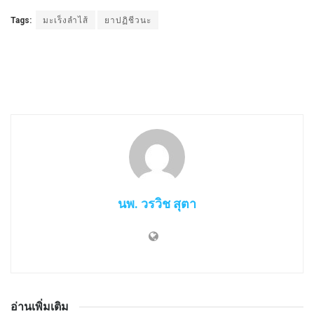
Tags:
มะเร็งลำไส้
ยาปฏิชีวนะ
นพ. วรวิช สุตา
อ่านเพิ่มเติม