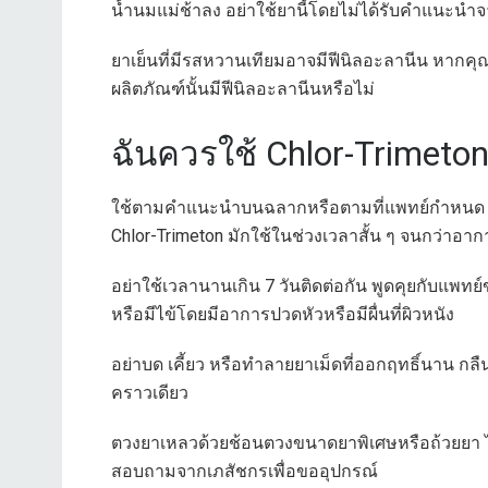
น้ำนมแม่ช้าลง อย่าใช้ยานี้โดยไม่ได้รับคำแนะน
ยาเย็นที่มีรสหวานเทียมอาจมีฟีนิลอะลานีน หากคุณม
ผลิตภัณฑ์นั้นมีฟีนิลอะลานีนหรือไม่
ฉันควรใช้ Chlor-Trimeton
ใช้ตามคำแนะนำบนฉลากหรือตามที่แพทย์กำหนด ห
Chlor-Trimeton มักใช้ในช่วงเวลาสั้น ๆ จนกว่าอา
อย่าใช้เวลานานเกิน 7 วันติดต่อกัน พูดคุยกับแพ
หรือมีไข้โดยมีอาการปวดหัวหรือมีผื่นที่ผิวหนัง
อย่าบด เคี้ยว หรือทำลายยาเม็ดที่ออกฤทธิ์นาน ก
คราวเดียว
ตวงยาเหลวด้วยช้อนตวงขนาดยาพิเศษหรือถ้วยยา ไม
สอบถามจากเภสัชกรเพื่อขออุปกรณ์