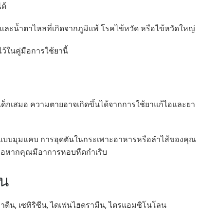
ด้
และน้ำตาไหลที่เกิดจากภูมิแพ้ โรคไข้หวัด หรือไข้หวัดใหญ่
ไว้ในคู่มือการใช้ยานี้
เด็กเสมอ ความตายอาจเกิดขึ้นได้จากการใช้ยาแก้ไอและยา
หินแบบมุมแคบ การอุดตันในกระเพาะอาหารหรือลำไส้ของคุณ
ือหากคุณมีอาการหอบหืดกำเริบ
ัน
ทาดีน, เซทิริซีน, ไดเฟนไฮดรามีน, ไตรแอมซิโนโลน