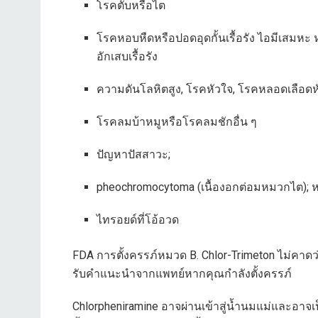
โรคตับหรือไต
โรคหอบหืดหรือปอดอุดกั้นเรื้อรัง ไอมีเสมหะ 
อักเสบเรื้อรัง
ความดันโลหิตสูง, โรคหัวใจ, โรคหลอดเลือดหั
โรคลมบ้าหมูหรือโรคลมชักอื่น ๆ
ปัญหาปัสสาวะ;
pheochromocytoma (เนื้องอกต่อมหมวกไต); ห
ไทรอยด์ที่โอ้อวด
FDA การตั้งครรภ์หมวด B. Chlor-Trimeton ไม่คาดว
รับคำแนะนำจากแพทย์หากคุณกำลังตั้งครรภ์
Chlorpheniramine อาจผ่านเข้าสู่น้ำนมแม่และอา