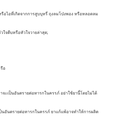
หรือไอที่เกิดจากการสูบบุหรี่ ถุงลมโป่งพอง หรือหลอดลม
วใจตีบหรือหัวใจวายล่าสุด;
รือ
่าจะเป็นอันตรายต่อทารกในครรภ์ อย่าใช้ยานี้โดยไม่ได้
จเป็นอันตรายต่อทารกในครรภ์ ยาแก้แพ้อาจทำให้การผลิต