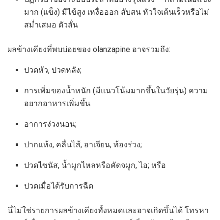
มาก (แข็ง) มีไข้สูง เหงื่อออก สับสน หัวใจเต้นเร็วหรือไม่
สม่ำเสมอ ตัวสั่น
ผลข้างเคียงที่พบบ่อยของ olanzapine อาจรวมถึง:
ปวดหัว, ปวดหลัง;
การเพิ่มของน้ำหนัก (มีแนวโน้มมากขึ้นในวัยรุ่น) ความ
อยากอาหารเพิ่มขึ้น
อาการง่วงนอน;
ปากแห้ง, คลื่นไส้, อาเจียน, ท้องร่วง;
ปวดไซนัส, น้ำมูกไหลหรือคัดจมูก, ไอ; หรือ
ปวดเมื่อได้รับการฉีด
นี่ไม่ใช่รายการผลข้างเคียงทั้งหมดและอาจเกิดขึ้นได้ โทรหา