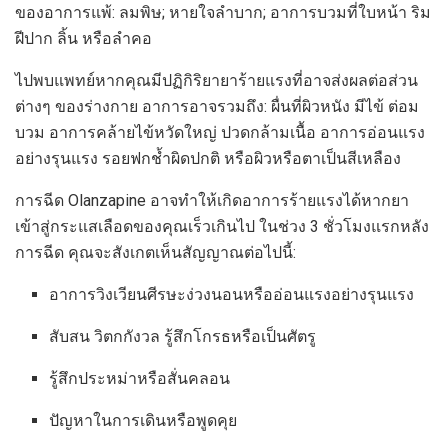
ของอาการแพ้: ลมพิษ; หายใจลำบาก; อาการบวมที่ใบหน้า ริม
ฝีปาก ลิ้น หรือลำคอ
ไปพบแพทย์หากคุณมีปฏิกิริยายาร้ายแรงที่อาจส่งผลต่อส่วน
ต่างๆ ของร่างกาย อาการอาจรวมถึง: ผื่นที่ผิวหนัง มีไข้ ต่อม
บวม อาการคล้ายไข้หวัดใหญ่ ปวดกล้ามเนื้อ อาการอ่อนแรง
อย่างรุนแรง รอยฟกช้ำผิดปกติ หรือผิวหรือตาเป็นสีเหลือง
การฉีด Olanzapine อาจทำให้เกิดอาการร้ายแรงได้หากยา
เข้าสู่กระแสเลือดของคุณเร็วเกินไป ในช่วง 3 ชั่วโมงแรกหลัง
การฉีด คุณจะสังเกตเห็นสัญญาณต่อไปนี้:
อาการวิงเวียนศีรษะง่วงนอนหรืออ่อนแรงอย่างรุนแรง
สับสน วิตกกังวล รู้สึกโกรธหรือเป็นศัตรู
รู้สึกประหม่าหรือสั่นคลอน
ปัญหาในการเดินหรือพูดคุย