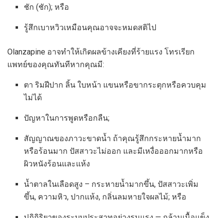
ชัก (ชัก); หรือ
รู้สึกเบาหวิวเหมือนคุณอาจจะหมดสติไป
Olanzapine อาจทำให้เกิดผลข้างเคียงที่ร้ายแรง โทรเรียก
แพทย์ของคุณทันทีหากคุณมี:
ตา ริมฝีปาก ลิ้น ใบหน้า แขนหรือขากระตุกหรือควบคุม
ไม่ได้
ปัญหาในการพูดหรือกลืน;
สัญญาณของภาวะขาดน้ำ ถ้าคุณรู้สึกกระหายน้ำมาก
หรือร้อนมาก ปัสสาวะไม่ออก และมีเหงื่อออกมากหรือ
ผิวหนังร้อนและแห้ง
น้ำตาลในเลือดสูง – กระหายน้ำมากขึ้น, ปัสสาวะเพิ่ม
ขึ้น, ความหิว, ปากแห้ง, กลิ่นลมหายใจผลไม้; หรือ
ปฏิกิริยาของระบบประสาทอย่างรุนแรง — กล้ามเนื้อแข็ง