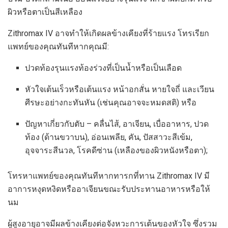
ผิวหรือตาเป็นสีเหลือง
Zithromax IV อาจทำให้เกิดผลข้างเคียงที่ร้ายแรง โทรเรียก
แพทย์ของคุณทันทีหากคุณมี:
ปวดท้องรุนแรงท้องร่วงที่เป็นน้ำหรือเป็นเลือด
หัวใจเต้นเร็วหรือเต้นแรง หน้าอกสั่น หายใจถี่ และเวียน
ศีรษะอย่างกะทันหัน (เช่นคุณอาจจะหมดสติ) หรือ
ปัญหาเกี่ยวกับตับ – คลื่นไส้, อาเจียน, เบื่ออาหาร, ปวด
ท้อง (ด้านขวาบน), อ่อนเพลีย, คัน, ปัสสาวะสีเข้ม,
อุจจาระสีนวล, โรคดีซ่าน (เหลืองของผิวหนังหรือตา);
โทรหาแพทย์ของคุณทันทีหากทารกที่ทาน Zithromax IV มี
อาการหงุดหงิดหรืออาเจียนขณะรับประทานอาหารหรือให้
นม
ผู้สูงอายุอาจมีผลข้างเคียงต่อจังหวะการเต้นของหัวใจ ซึ่งรวม