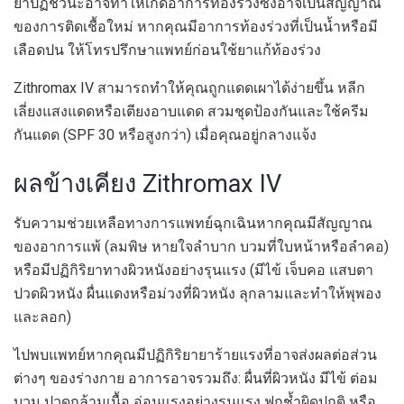
ยาปฏิชีวนะอาจทำให้เกิดอาการท้องร่วงซึ่งอาจเป็นสัญญาณ
ของการติดเชื้อใหม่ หากคุณมีอาการท้องร่วงที่เป็นน้ำหรือมี
เลือดปน ให้โทรปรึกษาแพทย์ก่อนใช้ยาแก้ท้องร่วง
Zithromax IV สามารถทำให้คุณถูกแดดเผาได้ง่ายขึ้น หลีก
เลี่ยงแสงแดดหรือเตียงอาบแดด สวมชุดป้องกันและใช้ครีม
กันแดด (SPF 30 หรือสูงกว่า) เมื่อคุณอยู่กลางแจ้ง
ผลข้างเคียง Zithromax IV
รับความช่วยเหลือทางการแพทย์ฉุกเฉินหากคุณมีสัญญาณ
ของอาการแพ้ (ลมพิษ หายใจลำบาก บวมที่ใบหน้าหรือลำคอ)
หรือมีปฏิกิริยาทางผิวหนังอย่างรุนแรง (มีไข้ เจ็บคอ แสบตา
ปวดผิวหนัง ผื่นแดงหรือม่วงที่ผิวหนัง ลุกลามและทำให้พุพอง
และลอก)
ไปพบแพทย์หากคุณมีปฏิกิริยายาร้ายแรงที่อาจส่งผลต่อส่วน
ต่างๆ ของร่างกาย อาการอาจรวมถึง: ผื่นที่ผิวหนัง มีไข้ ต่อม
บวม ปวดกล้ามเนื้อ อ่อนแรงอย่างรุนแรง ฟกช้ำผิดปกติ หรือ