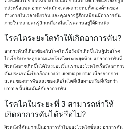
ทั้งหมดหรือจำกัดเฉพาะบริเวณที่กำหนด โดยปกติแล้วจะอยู่ที่
หลังหรือแขน อาการคันมักจะส่งผลกระทบทั้งสองด้านของ
ร่างกายในเวลาเดียวกัน และคุณอาจรู้สึกเหมือนมีอาการคัน
ภายใน หลายคนรู้สึกเหมือนมีอะไรคลานอยู่ใต้ผิวหนัง
โรคไตระยะใดทำให้เกิดอาการคัน?
อาการคันที่เกี่ยวข้องกับโรคไตเรื้อรังมักเกิดขึ้นในผู้ป่วยโรค
ไตเรื้อรังระยะลุกลามและโรคไตระยะสุดท้าย แต่อาการคันที่
ผิวหนังอาจเกิดขึ้นได้ในระยะเริ่มแรกของโรคไตเรื้อรัง อาการ
คันประเภทนี้เรียกอีกอย่างว่า uremic pruritus เนื่องจากการ
สะสมของสารพิษและของเสียในไตที่เสียหายหรือที่เรียกว่า
uremia นั้นสัมพันธ์กับอาการคัน
โรคไตในระยะที่ 3 สามารถทำให้
เกิดอาการคันได้หรือไม่?
ผิวหนังที่คันมากเป็นอาการทั่วไปของโรคไตขั้นสูง อาการคัน