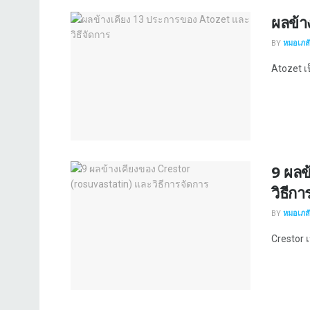
ผลข้า
BY
หมอเภสัช
Atozet เป็
9 ผลข
วิธีก
BY
หมอเภสัช
Crestor เ