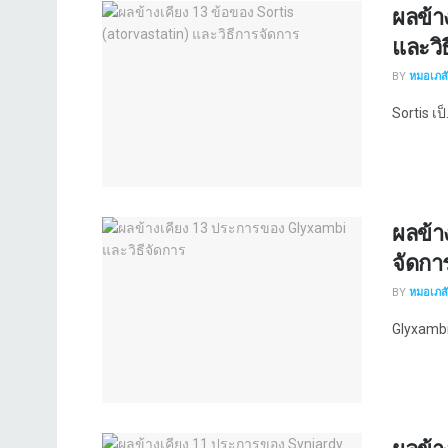
ผลข้า
และวิ
BY
หมอเภสัช
Sortis เป็.
ผลข้า
จัดกา
BY
หมอเภสัช
Glyxambi 
ผลข้า