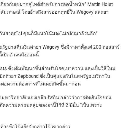
รเกี่ยวกับเซมากลูไทด์สำหรับการลดน้ำหนัก” Martin Holst
้สัมภาษณ์ โดยอ้างถึงสารออกฤทธิ์ใน Wegovy และยา
กินยาต่อไป คุณก็มีแนวโน้มจะไม่กลับมาอ้วนอีก”
รัฐบาลคืนเงินค่ายา Wegovy ซึ่งมีราคาตั้งแต่ 200 ดอลลาร์
้เปิดตัวจนถึงตอนนี้
onists ซึ่งเดิมพัฒนาขึ้นสำหรับโรคเบาหวาน และเป็นวิธีใหม่
เปิดตัวยา Zepbound ซึ่งเป็นคู่แข่งกันในสหรัฐอเมริกาใน
ต่อความต้องการที่ไม่เคยเกิดขึ้นมาก่อน
มหาวิทยาลัยแองเกลีย รัสกิน กล่าวว่าการตัดสินใจของ
ามครอบคลุมของยานี้ไว้ที่ 2 ปีนั้น “เป็นเพราะ
ล้างข้อโต้แย้งดังกล่าวได้ เขากล่าว