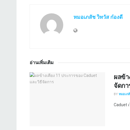
หมอเภสัช วิทวัส ก๋องดี
อ่านเพิ่มเติม
ผลข้า
จัดกา
BY
หมอเภสัช
Caduet เป็