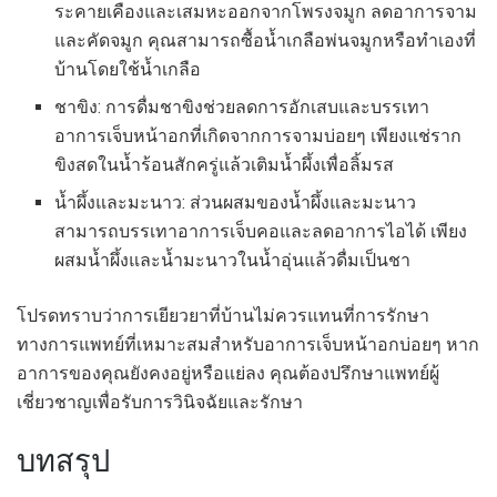
ระคายเคืองและเสมหะออกจากโพรงจมูก ลดอาการจาม
และคัดจมูก คุณสามารถซื้อน้ำเกลือพ่นจมูกหรือทำเองที่
บ้านโดยใช้น้ำเกลือ
ชาขิง: การดื่มชาขิงช่วยลดการอักเสบและบรรเทา
อาการเจ็บหน้าอกที่เกิดจากการจามบ่อยๆ เพียงแช่ราก
ขิงสดในน้ำร้อนสักครู่แล้วเติมน้ำผึ้งเพื่อลิ้มรส
น้ำผึ้งและมะนาว: ส่วนผสมของน้ำผึ้งและมะนาว
สามารถบรรเทาอาการเจ็บคอและลดอาการไอได้ เพียง
ผสมน้ำผึ้งและน้ำมะนาวในน้ำอุ่นแล้วดื่มเป็นชา
โปรดทราบว่าการเยียวยาที่บ้านไม่ควรแทนที่การรักษา
ทางการแพทย์ที่เหมาะสมสำหรับอาการเจ็บหน้าอกบ่อยๆ หาก
อาการของคุณยังคงอยู่หรือแย่ลง คุณต้องปรึกษาแพทย์ผู้
เชี่ยวชาญเพื่อรับการวินิจฉัยและรักษา
บทสรุป