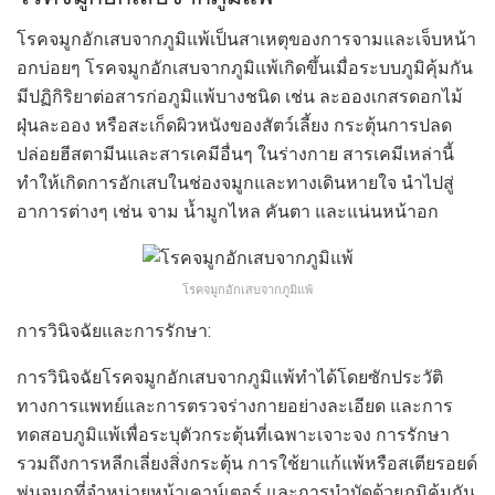
โรคจมูกอักเสบจากภูมิแพ้เป็นสาเหตุของการจามและเจ็บหน้า
อกบ่อยๆ โรคจมูกอักเสบจากภูมิแพ้เกิดขึ้นเมื่อระบบภูมิคุ้มกัน
มีปฏิกิริยาต่อสารก่อภูมิแพ้บางชนิด เช่น ละอองเกสรดอกไม้
ฝุ่นละออง หรือสะเก็ดผิวหนังของสัตว์เลี้ยง กระตุ้นการปลด
ปล่อยฮีสตามีนและสารเคมีอื่นๆ ในร่างกาย สารเคมีเหล่านี้
ทำให้เกิดการอักเสบในช่องจมูกและทางเดินหายใจ นำไปสู่
อาการต่างๆ เช่น จาม น้ำมูกไหล คันตา และแน่นหน้าอก
โรคจมูกอักเสบจากภูมิแพ้
การวินิจฉัยและการรักษา:
การวินิจฉัยโรคจมูกอักเสบจากภูมิแพ้ทำได้โดยซักประวัติ
ทางการแพทย์และการตรวจร่างกายอย่างละเอียด และการ
ทดสอบภูมิแพ้เพื่อระบุตัวกระตุ้นที่เฉพาะเจาะจง การรักษา
รวมถึงการหลีกเลี่ยงสิ่งกระตุ้น การใช้ยาแก้แพ้หรือสเตียรอยด์
พ่นจมูกที่จำหน่ายหน้าเคาน์เตอร์ และการบำบัดด้วยภูมิคุ้มกัน