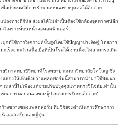
รวจทางพยาธิวิทยา นอกจากนี้ พยาธิแพทย์ยังสามารถระบุ
เพื่อกำหนดวิธีการรักษาแบบเฉพาะบุคคลได้อีกด้วย
ยนแปลงทางดิจิทัล ส่งผลให้ไม่จำเป็นต้องใช้กล้องจุลทรรศน์อีก
ลแล้ววิเคราะห์บนหน้าจอคอมพิวเตอร์
ะยุกต์ใช้การวิเคราะห์ขั้นสูงโดยใช้ปัญญาประดิษฐ์ โดยการ
มะเร็งจากส่วนเนื้อเยื่อที่เป็นโรคได้ งานนี้จะไม่สามารถเกิด
กายวิภาคพยาธิวิทยาที่โรงพยาบาลมหาวิทยาลัยโคโลญ ซึ่ง
เรายังแสดงให้เห็นด้วยว่าแพลตฟอร์มนี้สามารถนำมาใช้พัฒนา
ๆ เหล่านี้ไม่เพียงแต่ช่วยปรับปรุงคุณภาพการวินิจฉัยเท่านั้น
วย เช่น การตอบสนองของผู้ป่วยต่อการรักษาอีกด้วย”
งกว้างขวางของแพลตฟอร์ม ทีมวิจัยจะดำเนินการศึกษาการ
ี ออสเตรีย และญี่ปุ่น