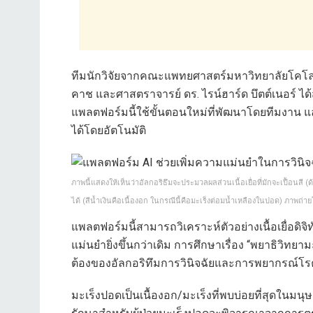
ทีมนักวิจัยจากคณะแพทยศาสตร์มหาวิทยาลัยโคโ
คาช และศาสตราจารย์ ดร. ไรน์ฮาร์ด บึตต์เนอร์ ได้
แพลตฟอร์มนี้ใช้ขั้นตอนใหม่ที่พัฒนาโดยทีมงาน แล
ได้โดยอัตโนมัติ
ภาพนี้แสดงให้เห็นว่าอัลกอริธึมจะประมวลผลส่วนเนื้อเยื่อที่มักจะเปื้อนสี (
ได้ (สีน้ำเงินคือเนื้องอก ในกรณีนี้คือมะเร็งต่อมน้ำเหลืองในปอด) ภาพถ่า
แพลตฟอร์มนี้สามารถวิเคราะห์ตัวอย่างเนื้อเยื่อดิ
แม่นยำยิ่งขึ้นกว่าเดิม การศึกษาเรื่อง “พยาธิวิ
ต้องของอัลกอริทึมการวินิจฉัยและการพยากรณ์โรค”
มะเร็งปอดเป็นเนื้องอก/มะเร็งที่พบบ่อยที่สุดในมนุษ