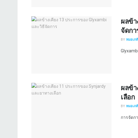
ผลข้า
จัดกา
BY
หมอเภสัช
Glyxambi 
ผลข้า
เลือก
BY
หมอเภสัช
การจัดกา