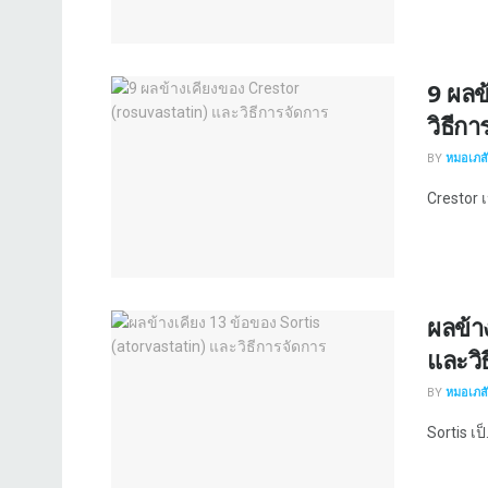
9 ผลข
วิธีก
BY
หมอเภสัช
Crestor เ
ผลข้า
และวิ
BY
หมอเภสัช
Sortis เป็.