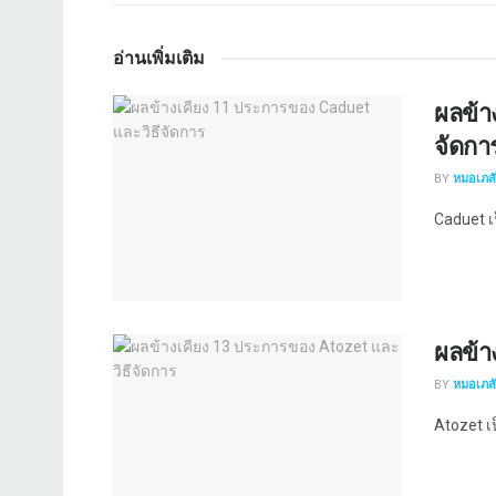
อ่านเพิ่มเติม
ผลข้า
จัดกา
BY
หมอเภสัช
Caduet เป็
ผลข้า
BY
หมอเภสัช
Atozet เป็