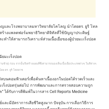
ลญและโรงพยาบาลมหาวิทยาลัยโคโลญ นำโดยดร. ยูริ โทล
สร้างแพลตฟอร์มพยาธิวิทยาดิจิทัลที่ใช้ปัญญาประดิษฐ์
ะทำให้สามารถวิเคราะห์ส่วนเนื้อเยื่อของผู้ป่วยมะเร็งปอด
ด้านซ้าย) ก่อน จากนั้นจึงสร้างแผนที่ซึ่งสามารถมองเห็นเนื้อเยื่อประเภทต่างๆ ในสีต่างๆ
ยโดย ดร. ยูริ โทลคาช
จิทัลบนคอมพิวเตอร์เพื่อค้นหาเนื้องอกในปอดได้รวดเร็วและ
ทยามะเร็งปอดรุ่นต่อไป: การพัฒนาและการตรวจสอบความถูก
 ได้รับการตีพิมพ์ในวารสาร Cell Reports Medicine
ย์และมีอัตราการเสียชีวิตสูงมาก ปัจจุบัน การเลือกวิธีการ