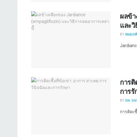
ผลข้า
และวิ
BY
หมอเภสัช
Jardiance
การติด
การรั
BY
นพ. นนท
การติดเชื้.